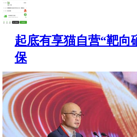
起底有享猫自营“靶向
保