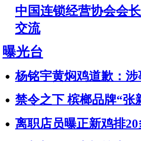
中国连锁经营协会会长
交流
曝光台
杨铭宇黄焖鸡道歉：涉
禁令之下 槟榔品牌“张
离职店员曝正新鸡排2