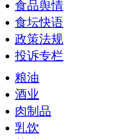
食品舆情
食坛快语
政策法规
投诉专栏
粮油
酒业
肉制品
乳饮