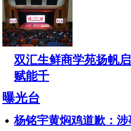
双汇生鲜商学苑扬帆启
赋能千
曝光台
杨铭宇黄焖鸡道歉：涉