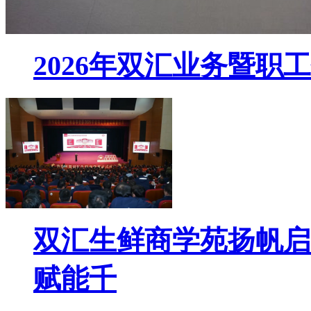
2026年双汇业务暨
双汇生鲜商学苑扬帆启
赋能千