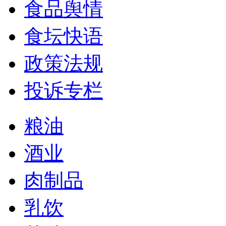
食品舆情
食坛快语
政策法规
投诉专栏
粮油
酒业
肉制品
乳饮