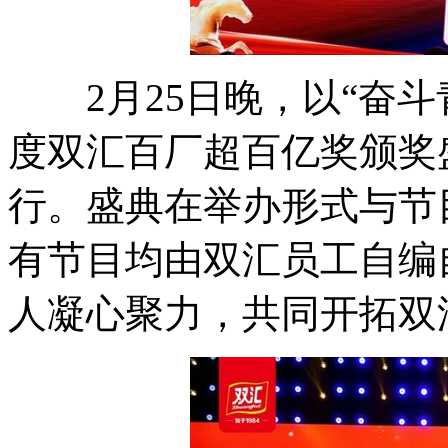
2月25日晚，以“奋斗青
度双汇百厂超百亿奖颁奖
行。盛典在举办形式与节
有节目均由双汇员工自编
人凝心聚力，共同开拓双