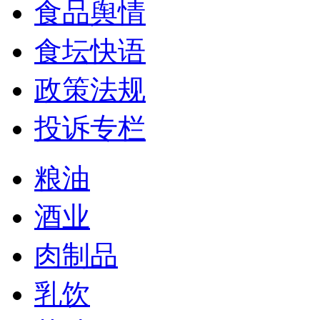
食品舆情
食坛快语
政策法规
投诉专栏
粮油
酒业
肉制品
乳饮