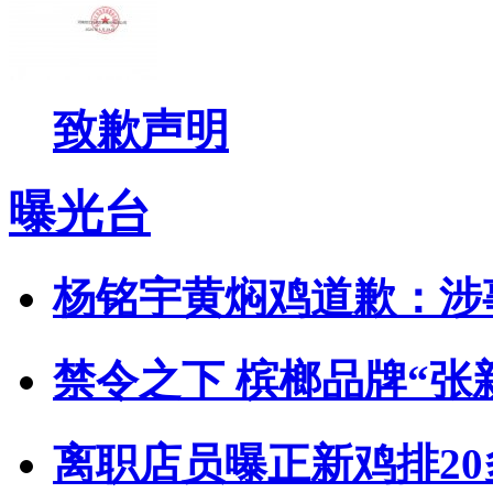
致歉声明
曝光台
杨铭宇黄焖鸡道歉：涉
禁令之下 槟榔品牌“张
离职店员曝正新鸡排2