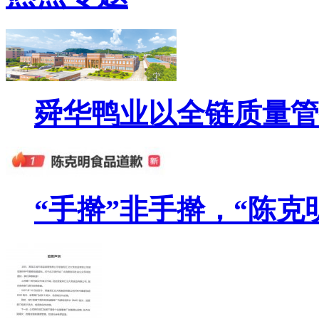
舜华鸭业以全链质量管
“手擀”非手擀，“陈克