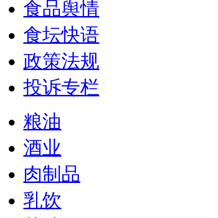
食品舆情
食坛快语
政策法规
投诉专栏
粮油
酒业
肉制品
乳饮