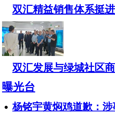
双汇精益销售体系挺进
双汇发展与绿城社区商
曝光台
杨铭宇黄焖鸡道歉：涉