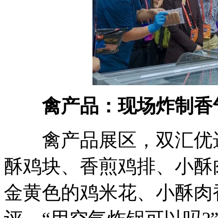
禽产品：现场炸制香气
禽产品展区，双汇优选
酥鸡块、香煎鸡排、小酥
金黄色的鸡米花、小酥肉