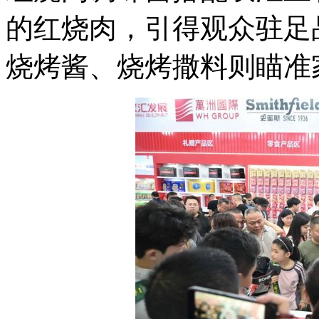
的红烧肉，引得观众驻足
烧烤酱、烧烤撒料则瞄准