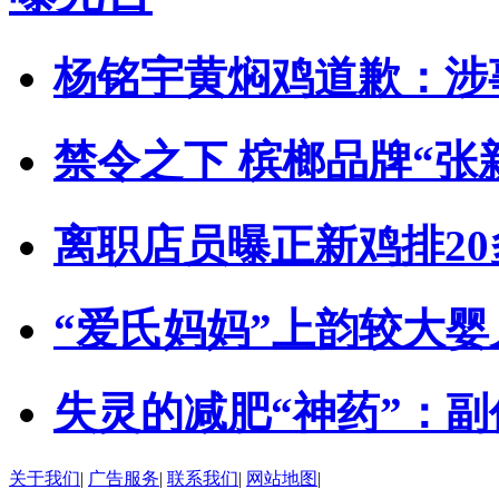
杨铭宇黄焖鸡道歉：涉
禁令之下 槟榔品牌“张
离职店员曝正新鸡排2
“爱氏妈妈”上韵较大
失灵的减肥“神药”：
关于我们
|
广告服务
|
联系我们
|
网站地图
|