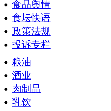
食品舆情
食坛快语
政策法规
投诉专栏
粮油
酒业
肉制品
乳饮